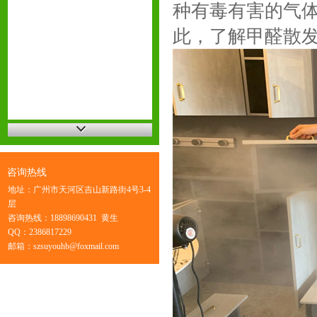
种有毒有害的气
此，了解甲醛散
咨询热线
地址：广州市天河区吉山新路街4号3-4
层
咨询热线：18898690431 黄生
QQ：2386817229
邮箱：szsuyouhb@foxmail.com