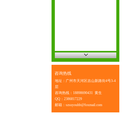
咨询热线
地址：广州市天河区吉山新路街4号3-4
层
咨询热线：18898690431 黄生
QQ：2386817229
邮箱：szsuyouhb@foxmail.com