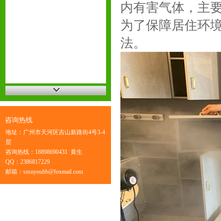
内有害气体，主
为了保障居住环
法。
咨询热线
地址：广州市天河区吉山新路街4号3-4
层
咨询热线：18898690431 黄生
QQ：2386817229
邮箱：szsuyouhb@foxmail.com